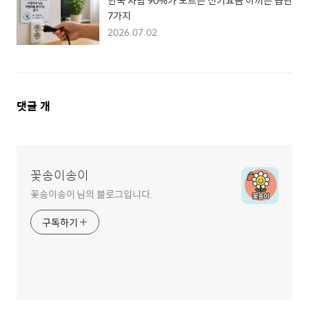
한국 사람 90%가 모르는 전기요금 아끼는 습관
7가지
2026.07.02
댓
댓글
개
글
영
역
꽃송이송이
꽃송이송이 님의 블로그입니다.
구독하기