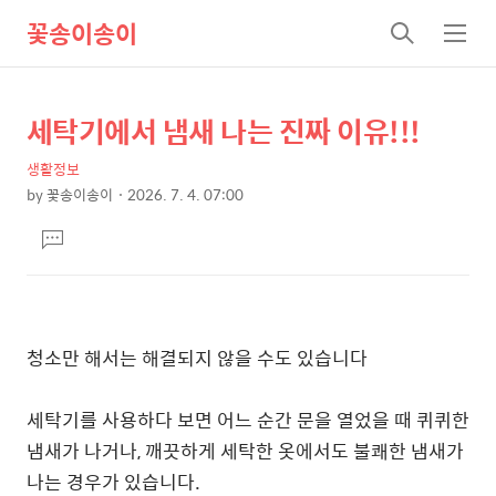
꽃송이송이
검
메
색
뉴
세탁기에서 냄새 나는 진짜 이유!!!
상
본
문
세
생활정보
제
컨
by
꽃송이송이
2026. 7. 4. 07:00
목
본
텐
댓
문
츠
글
달
기
청소만 해서는 해결되지 않을 수도 있습니다
세탁기를 사용하다 보면 어느 순간 문을 열었을 때 퀴퀴한
냄새가 나거나, 깨끗하게 세탁한 옷에서도 불쾌한 냄새가
나는 경우가 있습니다.