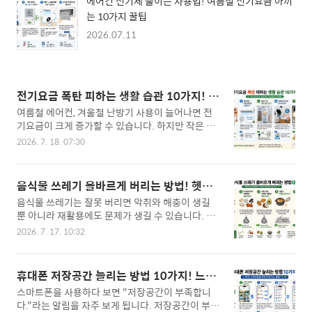
에어컨 전기세 줄이는 사용법! 여름철 전기요금 아끼
는 10가지 꿀팁
2026.07.11
전기요금 폭탄 피하는 생활 습관 10가지! 전
기세 아끼는 가장 쉬운 방법
여름철 에어컨, 겨울철 난방기 사용이 늘어나면 전
기요금이 크게 증가할 수 있습니다. 하지만 작은 생
활 습관만 바꿔도 전기 사용량을 줄이고 전기요금을
2026. 7. 18. 07:30
절약하는 데 도움이 됩니다.오늘은 전기요금 폭탄을
피하는 생활 습관 10가지를 소개합니다.---1. 사용
하지 않는 전자제품 플러그 뽑기TV, 전자레인지, 충
음식물 쓰레기 올바르게 버리는 방법! 헷갈
전기 등은 사용하지 않아도 대기전력을 소비합니다.
리는 음식물·일반쓰레기 구분법
음식물 쓰레기는 잘못 버리면 악취와 해충이 생길
TIP멀티탭 스위치를 끄거나 플러그를 뽑아 대기전
뿐 아니라 재활용에도 문제가 생길 수 있습니다. 특
력을 줄이세요.---2. 에어컨은 적정 온도로 사용하
히 음식물 쓰레기로 착각하기 쉬운 품목이 많아 제
기여름철에는 26~28℃ 정도를 유지하면 냉방 효율
2026. 7. 17. 10:32
대로 구분하는 것이 중요합니다.오늘은 음식물 쓰레
과 전기요금 절약에 도움이 됩니다.선풍기를 함께
기를 올바르게 버리는 10가지 방법을 소개합니다.-
사용하면 시원함을 더 오래 유지할 수 있습니다.---
--1. 딱딱한 뼈는 일반쓰레기닭뼈, 소뼈, 돼지뼈처럼
3. 냉장고 문 자주 열지 않기냉장고 문을 자주 열면
휴대폰 저장공간 늘리는 방법 10가지! 느려
단단한 뼈는 음식물 쓰레기가 아닙니다.가축 사료로
내부 온도가 올라가 컴프레서가 더 오래 작동합니
진 스마트폰을 빠르게 만드는 꿀팁
스마트폰을 사용하다 보면 "저장공간이 부족합니
재활용하기 어려워 일반쓰레기로 배출해야 합니다.
다.필요한..
다."라는 알림을 자주 보게 됩니다. 저장공간이 부족
---2. 조개껍데기와 게껍질은 일반쓰레기조개, 굴,