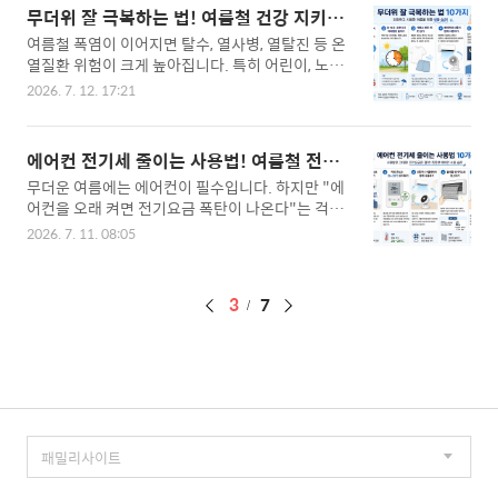
법을 소개합니다.---1. 자신의 소비 패턴에 맞는 카
출 후 문을 오래 열어두지 않기 현관문이나 베란다
무더위 잘 극복하는 법! 여름철 건강 지키는
드 선택하기카드마다 할인 분야가 다릅니다.평소 소
문을 오래 열어두면 모기가 쉽게 들어옵니..
10가지 생활 습관
여름철 폭염이 이어지면 탈수, 열사병, 열탈진 등 온
비가 많은 분야에 맞는 카드를 선택해야 혜택을 가
열질환 위험이 크게 높아집니다. 특히 어린이, 노인,
장 많이 받을 수 있습니다.예를 들어대중교통 이용
만성질환자는 더위에 취약하기 때문에 더욱 주의해
이 많다면 교통 할인 카드온라인 쇼핑이 많다면 쇼
2026. 7. 12. 17:21
야 합니다.오늘은 무더위를 건강하게 이겨내는 생활
핑 특화 카드주유를 자주 한다면 주유 할인 카드---
습관 10가지를 소개합니다.---1. 물을 자주 마시기
2. 전월 실적 조건 확인하기대부분의 카드 혜택은
목이 마르지 않아도 조금씩 자주 물을 마시는 것이
전월 이용금액을 충족해야 받을 수 있습니다.실적
에어컨 전기세 줄이는 사용법! 여름철 전기
좋습니다.땀을 많이 흘리면 수분과 전해질이 함께
기준을 모르고 사용하면 할인 혜택을 받지 못하는
요금 아끼는 10가지 꿀팁
무더운 여름에는 에어컨이 필수입니다. 하지만 "에
빠져나가기 때문에 충분한 수분 보충이 중요합니다.
경우가 많습니다...
어컨을 오래 켜면 전기요금 폭탄이 나온다"는 걱정
Tip하루 동안 여러 번 나누어 마시기카페인·알코올
때문에 더위를 참는 분들도 많습니다.사실 에어컨은
음료는 과다 섭취하지 않기---2. 낮 12시~오후 5시
2026. 7. 11. 08:05
사용하는 방법에 따라 전기요금을 크게 줄일 수 있
야외활동 줄이기가장 더운 시간대에는 햇볕 노출을
습니다.오늘은 시원함은 유지하면서 전기세는 아끼
최소화하는 것이 좋습니다.부득이하게 외출해야 한
는 에어컨 사용법 10가지를 소개합니다.---1. 처음
다면 그늘을 이용하고 자주 쉬어야 합니다.---3. 가
페
3
7
에는 강풍으로 빠르게 냉방하기에어컨은 실내 온도
볍고 밝은 색 옷 입기통풍이 잘되는 면이나 기능성
를 목표 온도까지 낮추는 과정에서 가장 많은 전력
이
소..
을 사용합니다.처음에는 강풍으로 빠르게 냉방한
징
뒤, 실내가 시원해지면 자동 모드나 약풍으로 전환
하면 효율적입니다.---2. 적정 온도는 26~28℃ 유
지하기온도를 너무 낮게 설정하면 실외기가 계속 작
동해 전력 소비가 늘어납니다.여름철에는 26~28℃
정도를 유지하면 쾌적하면서도 전기요금을 절약할
수 있습니다.---3. ..