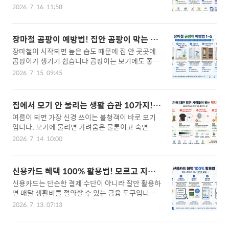
하면 사진을 찍지 못하거나 앱 설치가 어려워지고,
전복, 홍합 껍데기와 게·새우 껍질은 분해되지 않아
2026. 7. 16. 11:58
스마트폰 속도도 느려질 수 있습니다. 오늘은 휴대
음식물 쓰레기로 버리면 안 됩니다.---3. 과일 씨와
폰 저장공간을 효과적으로 늘리는 10가지 방법을
단단한 껍질은 일반쓰레기복숭아씨, 망고씨, 아보카
소개합니다. ---1. 사용하지 않는 앱 삭제하기 한 번
도씨처럼 단단한 씨앗은 일반쓰레기입니다.코코넛
장마철 곰팡이 예방법! 집안 곰팡이 막는 생
설치한 뒤 사용하지 않는 앱이 저장공간을 차지하는
껍질도 일반쓰레기로 버려야 합니다.---4. 국물은
활 습관 10가지
장마철이 시작되면 높은 습도 때문에 집 안 곳곳에
경우가 많습니다. TIP 3개월 이상 사용하지 않은 앱
최대한 ..
곰팡이가 생기기 쉽습니다 곰팡이는 보기에도 좋지
삭제 게임, 쇼핑 앱 등 용량이 큰 앱부터 정리하기 --
않을 뿐 아니라 알레르기와 호흡기 질환의 원인이
- 2. 사진과 동영상 정리하기 사진과 동영상은 저장
2026. 7. 15. 09:45
될 수 있어 예방이 중요합니다. 오늘은 장마철 곰팡
공간을 가장 많이 차지하는 항목입니다. 중복 사진
이를 예방하는 생활 습관 10가지를 소개합니다.---
이나 필요 없는 스크린샷을 삭제하고, 중요한 사진
1. 하루 2~3번 환기하기 비가 온다고 창문을 계속
은 클라우드나 PC에 백업하세요. --- 3. 앱 캐시(Ca
집에서 모기 안 물리는 생활 습관 10가지!
닫아두면 실내 습도가 높아집니다. 비가 잠시 그친
che) 삭제하기 앱을 오래 사용하면 임시 ..
여름철 모기 걱정 줄이는 꿀팁
여름이 되면 가장 신경 쓰이는 불청객이 바로 모기
시간이나 습도가 낮은 시간대를 이용해 10~20분 정
입니다. 모기에 물리면 가려움은 물론이고 숙면을
도 환기하는 것이 좋습니다. TIP 맞바람이 통하도록
방해하고, 일부 지역에서는 감염병을 옮길 가능성도
창문 두 곳 열기 에어컨 제습 기능과 함께 사용하면
2026. 7. 14. 10:00
있어 예방이 중요합니다. 오늘은 집에서 모기에게
효과적 --- 2. 제습기 또는 에어컨 제습 기능 활용하
물리지 않는 생활 습관 10가지를 소개합니다.--- 1.
기 실내 습도를 40~60% 정도로 유지하면 곰팡이
집 안에 고인 물 없애기 모기는 고인 물에서 알을 낳
발생을 줄이는 데 도움이 됩니다. 습도가 높다면 제
신용카드 혜택 100% 활용법! 모르고 지나
습니다. 화분 받침, 베란다 배수구, 물통 등에 물이
습기를 적극 활용하세요. ---3. 욕실 물기..
치면 손해 보는 10가지 꿀팁
신용카드는 단순한 결제 수단이 아니라 잘만 활용하
고여 있다면 정기적으로 비워 주세요. TIP 화분 받
면 매달 생활비를 절약할 수 있는 금융 도구입니다.
침 물 버리기 배수구 청소하기 물통은 뚜껑 덮기 ---
하지만 많은 사람들이 카드 혜택을 제대로 확인하지
2. 방충망 틈 확인하기작은 틈만 있어도 모기는 집
2026. 7. 13. 07:13
않아 받을 수 있는 할인과 적립을 놓치고 있습니다.
안으로 들어올 수 있습니다. 방충망이 찢어졌거나
오늘은 신용카드 혜택을 100% 활용하는 10가지 방
틈이 있다면 즉시 보수하는 것이 좋습니다. --- 3. 외