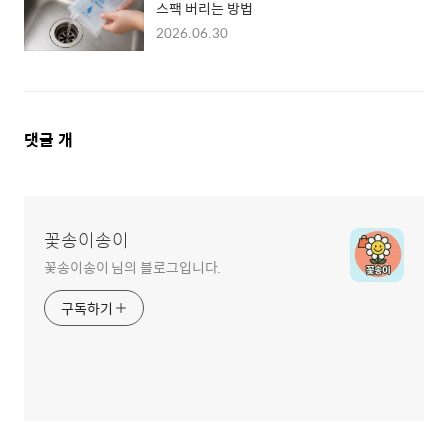
스팩 버리는 방법
2026.06.30
댓
댓글
개
글
영
역
꽃송이송이
꽃송이송이 님의 블로그입니다.
구독하기