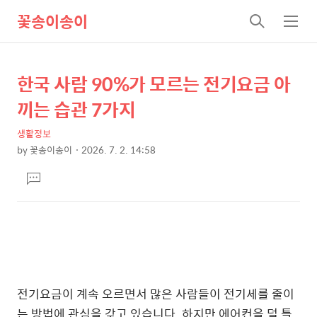
꽃송이송이
검
메
색
뉴
한국 사람 90%가 모르는 전기요금 아
상
본
문
세
끼는 습관 7가지
제
컨
목
생활정보
텐
by
꽃송이송이
2026. 7. 2. 14:58
츠
본
댓
문
글
달
기
전기요금이 계속 오르면서 많은 사람들이 전기세를 줄이
는 방법에 관심을 갖고 있습니다. 하지만 에어컨을 덜 틀